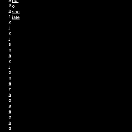
nci
s
o
e
soc
r
iale
v
i
z
i
s
p
a
z
i
o
p
p
e
ri
r
v
s
a
o
c
n
y
e
p
p
o
e
li
n
c