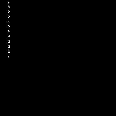
s
y
a
c
t
o
o
o
i
k
o
i
e
e
v
p
e
o
n
li
t
c
i
y