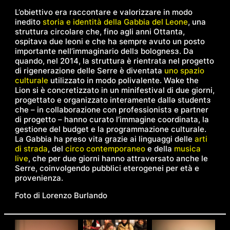
L’obiettivo era raccontare e valorizzare in modo
inedito
storia e identità della Gabbia del Leone
, una
struttura circolare che, fino agli anni Ottanta,
ospitava due leoni e che ha sempre avuto un posto
importante nell’immaginario dellɜ bolognesɜ. Da
quando, nel 2014, la struttura è rientrata nel progetto
di rigenerazione delle Serre è diventata
uno spazio
culturale
utilizzato in modo polivalente.
Wake the
Lion
si è concretizzato in un minifestival di due giorni,
progettato e organizzato interamente dallǝ studentɜ
che – in collaborazione con professionistɜ e partner
di progetto – hanno curato l’immagine coordinata, la
gestione del budget e la programmazione culturale.
La Gabbia ha preso vita grazie ai linguaggi delle
arti
di strada
, del
circo contemporaneo
e della
musica
live
, che per due giorni hanno attraversato anche le
Serre, coinvolgendo pubblici eterogenei per età e
provenienza.
Foto di Lorenzo Burlando