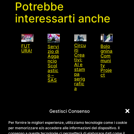
Potrebbe
interessarti anche
Circu
FUT
Bolo
Servi
iti
URA!
gnina
zio di
Crea
Com
Agga
tivi:
muni
ncio
AI e
ty
Scol
stam
Proje
astic
pa
ct
o –
serig
SAS
rafic
a
Gestisci Consenso
Per fornire le migliori esperienze, utilizziamo tecnologie come i cookie
per memorizzare e/o accedere alle informazioni del dispositivo. Il
consenso a queste tecnologie ci permetterà di elaborare dati come il