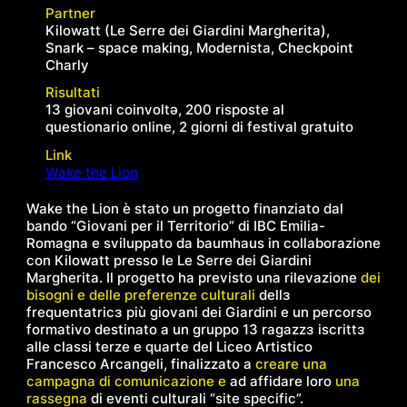
Partner
Kilowatt (Le Serre dei Giardini Margherita),
Snark – space making, Modernista, Checkpoint
Charly
Risultati
13 giovani coinvoltǝ, 200 risposte al
questionario online, 2 giorni di festival gratuito
Link
Wake the Lion
Wake the Lion
è stato un progetto finanziato dal
bando “Giovani per il Territorio” di IBC Emilia-
Romagna e sviluppato da baumhaus in collaborazione
con Kilowatt presso le Le Serre dei Giardini
Margherita. Il progetto ha previsto una rilevazione
dei
bisogni e delle preferenze culturali
dellɜ
frequentatricɜ più giovani dei Giardini e un percorso
formativo destinato a un gruppo 13 ragazzɜ iscrittɜ
alle classi terze e quarte del Liceo Artistico
Francesco Arcangeli, finalizzato a
creare una
campagna di comunicazione e
ad affidare loro
una
rassegna
di eventi culturali “site specific”.