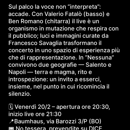
Sul palco la voce non “interpreta”:
accade. Con Valerio Fatalò (basso) e
Ben Romano (chitarra) il live è un
organismo in mutazione che respira con
il pubblico; luci e immagini curate da
Francesco Savaglia trasformano il
concerto in uno spazio di esperienza più
che di rappresentazione. In “Nessuna”
convivono due geografie — Salento e
Napoli — terra e magma, rito e
introspezione: un invito a esserci,
insieme, nel punto in cui ricomincia il
silenzio.
🗓 Venerdì 20/2 – apertura ore 20:30,
inizio live ore 21:30
📍Baumhaus, via Barozzi 3/P (BO)
🎟 No tessera, prevendite su DICE