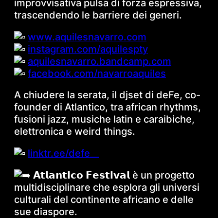
improvvisativa pulsa di forza espressiva,
trascendendo le barriere dei generi.
www.aquilesnavarro.com
instagram.com/aquilespty
aquilesnavarro.bandcamp.com
facebook.com/navarroaquiles
A chiudere la serata, il djset di deFe, co-
founder di Atlantico, tra african rhythms,
fusioni jazz, musiche latin e caraibiche,
elettronica e weird things.
linktr.ee/defe__
𝗔𝘁𝗹𝗮𝗻𝘁𝗶𝗰𝗼 𝗙𝗲𝘀𝘁𝗶𝘃𝗮𝗹 è un progetto
multidisciplinare che esplora gli universi
culturali del continente africano e delle
sue diaspore.