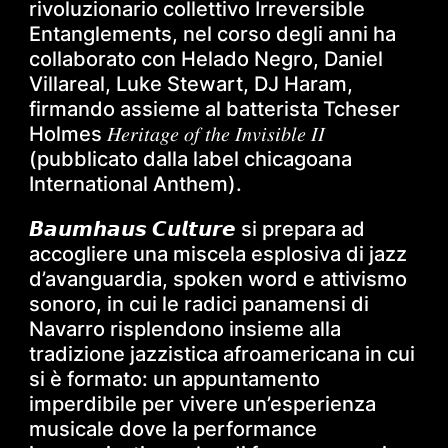
rivoluzionario collettivo Irreversible
Entanglements, nel corso degli anni ha
collaborato con Helado Negro, Daniel
Villareal, Luke Stewart, DJ Haram,
firmando assieme al batterista Tcheser
Holmes 𝐻𝑒𝑟𝑖𝑡𝑎𝑔𝑒 𝑜𝑓 𝑡ℎ𝑒 𝐼𝑛𝑣𝑖𝑠𝑖𝑏𝑙𝑒 𝐼𝐼
(pubblicato dalla label chicagoana
International Anthem).
𝘽𝙖𝙪𝙢𝙝𝙖𝙪𝙨 𝘾𝙪𝙡𝙩𝙪𝙧𝙚 si prepara ad
accogliere una miscela esplosiva di jazz
d’avanguardia, spoken word e attivismo
sonoro, in cui le radici panamensi di
Navarro risplendono insieme alla
tradizione jazzistica afroamericana in cui
si è formato: un appuntamento
imperdibile per vivere un’esperienza
musicale dove la performance