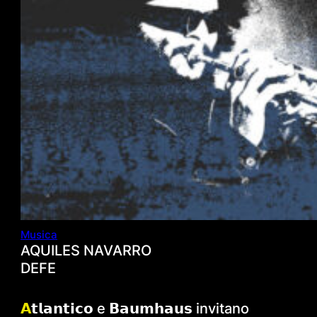
Musica
AQUILES NAVARRO
DEFE
𝗔
𝘁𝗹𝗮𝗻𝘁𝗶𝗰𝗼 e 𝗕𝗮𝘂𝗺𝗵𝗮𝘂𝘀 invitano