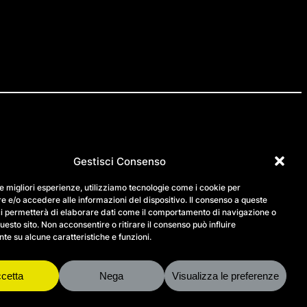
Gestisci Consenso
IG
FB
LN
le migliori esperienze, utilizziamo tecnologie come i cookie per
 e/o accedere alle informazioni del dispositivo. Il consenso a queste
contatti
ci permetterà di elaborare dati come il comportamento di navigazione o
questo sito. Non acconsentire o ritirare il consenso può influire
support
e su alcune caratteristiche e funzioni.
privacy policy
bilancio sociale
cookie policy
cetta
Nega
Visualizza le preferenze