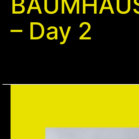
BAUMHAUS 
– Day 2