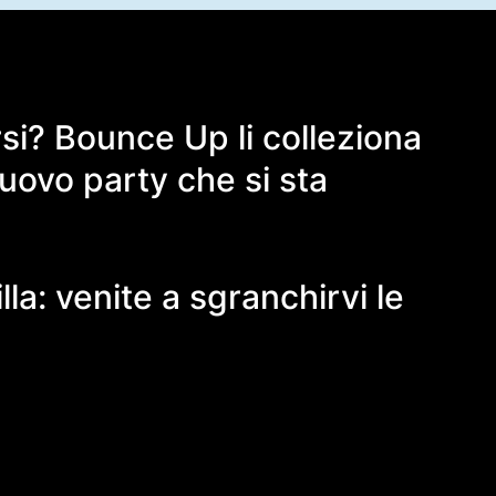
si? Bounce Up li colleziona
uovo party che si sta
la: venite a sgranchirvi le