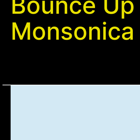
Bounce Up 
Monsonica