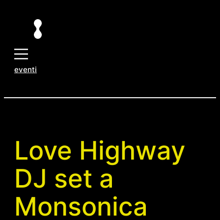
Vai
al
contenuto
eventi
Love Highway
DJ set a
Monsonica