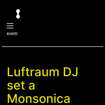
Vai
al
contenuto
eventi
Luftraum DJ
set a
Monsonica