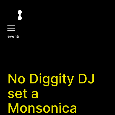
Vai
al
contenuto
eventi
No Diggity DJ
set a
Monsonica