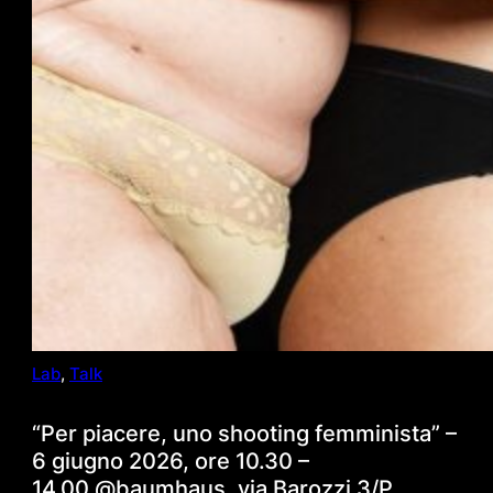
Lab
, 
Talk
“Per piacere, uno shooting femminista” –
6 giugno 2026, ore 10.30 –
14.00 @baumhaus, via Barozzi 3/P,