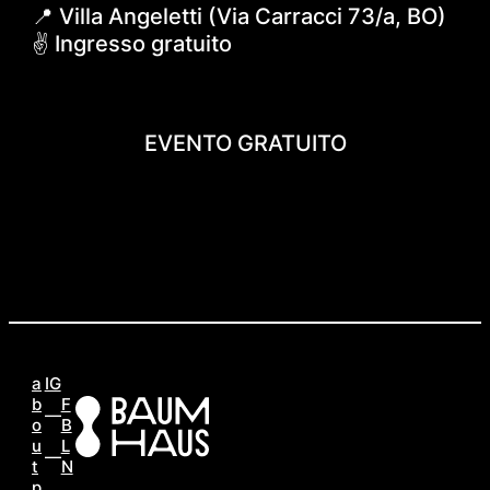
📍 Villa Angeletti (Via Carracci 73/a, BO)
✌️ Ingresso gratuito
EVENTO GRATUITO
a
IG
b
F
o
B
u
L
t
N
p