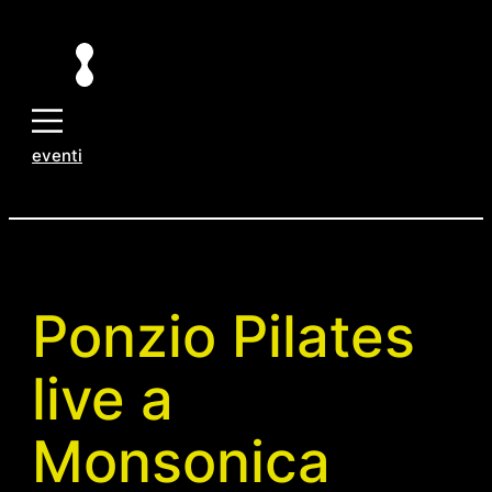
Vai
al
contenuto
eventi
Ponzio Pilates
live a
Monsonica