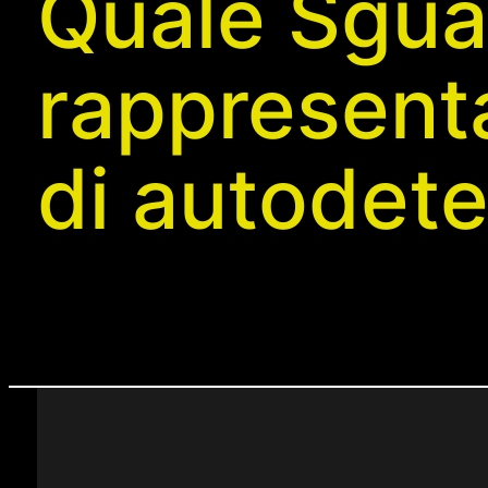
Quale Sgua
rappresenta
di autodet