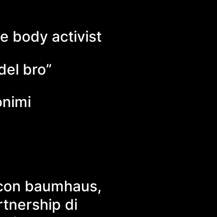
e body activist
del bro”
onimi
e con baumhaus,
tnership di