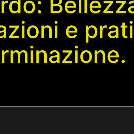
rdo: Bellezz
zioni e prat
erminazione.