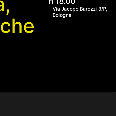
a,
h 18.00
Via Jacopo Barozzi 3/P,
Bologna
iche