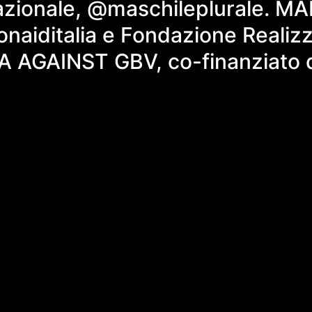
ionale, @maschileplurale. MAN 
ionaiditalia e Fondazione Reali
RA AGAINST GBV, co-finanziato 