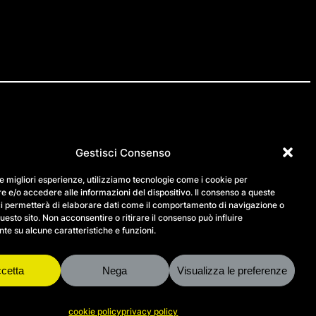
Gestisci Consenso
IG
FB
LN
le migliori esperienze, utilizziamo tecnologie come i cookie per
 e/o accedere alle informazioni del dispositivo. Il consenso a queste
contatti
ci permetterà di elaborare dati come il comportamento di navigazione o
questo sito. Non acconsentire o ritirare il consenso può influire
support
e su alcune caratteristiche e funzioni.
privacy policy
bilancio sociale
cookie policy
cetta
Nega
Visualizza le preferenze
cookie policy
privacy policy