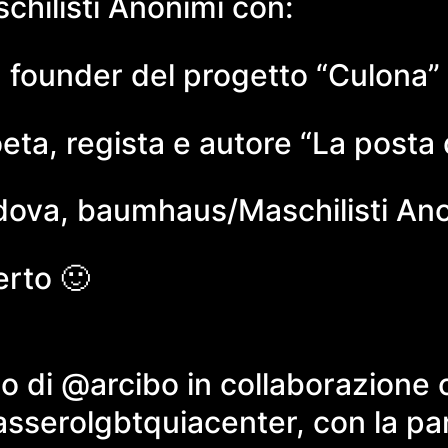
chilisti Anonimi con:
, founder del progetto “Culona” 
ta, regista e autore “La posta 
dova, baumhaus/Maschilisti An
erto 🙂
to di @arcibo in collaborazion
serolgbtquiacenter, con la par