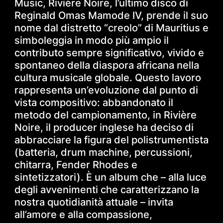
Music,
Rivière Noire
, l’ultimo disco di
Reginald Omas Mamode IV, prende il suo
nome dal distretto “creolo” di Mauritius e
simboleggia in modo più ampio il
contributo sempre significativo, vivido e
spontaneo della diaspora africana nella
cultura musicale globale. Questo lavoro
rappresenta un’evoluzione dal punto di
vista compositivo: abbandonato il
metodo del campionamento, in
Rivière
Noire
, il producer inglese ha deciso di
abbracciare la figura del polistrumentista
(batteria, drum machine, percussioni,
chitarra, Fender Rhodes e
sintetizzatori). È un album che – alla luce
degli avvenimenti che caratterizzano la
nostra quotidianità attuale – invita
all’amore e alla compassione,