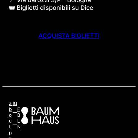
🎟 Biglietti disponibili su Dice
ACQUISTA BIGLIETTI
a
IG
b
F
o
B
u
L
t
N
p