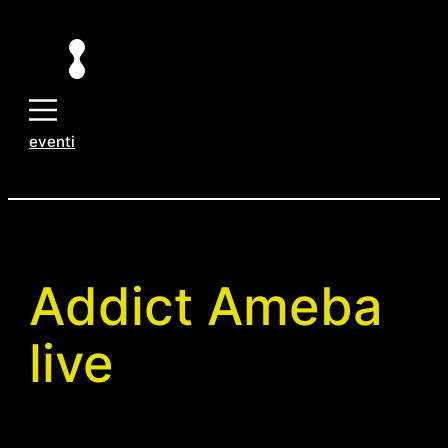
Vai
al
contenuto
eventi
Addict Ameba
live