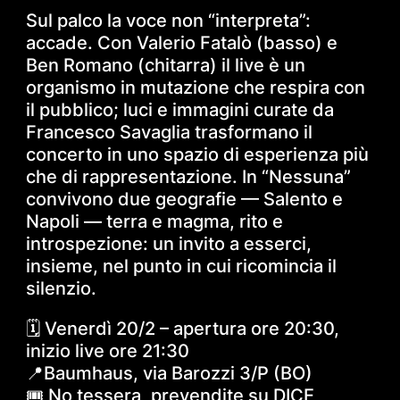
Sul palco la voce non “interpreta”:
accade. Con Valerio Fatalò (basso) e
Ben Romano (chitarra) il live è un
organismo in mutazione che respira con
il pubblico; luci e immagini curate da
Francesco Savaglia trasformano il
concerto in uno spazio di esperienza più
che di rappresentazione. In “Nessuna”
convivono due geografie — Salento e
Napoli — terra e magma, rito e
introspezione: un invito a esserci,
insieme, nel punto in cui ricomincia il
silenzio.
🗓 Venerdì 20/2 – apertura ore 20:30,
inizio live ore 21:30
📍Baumhaus, via Barozzi 3/P (BO)
🎟 No tessera, prevendite su DICE