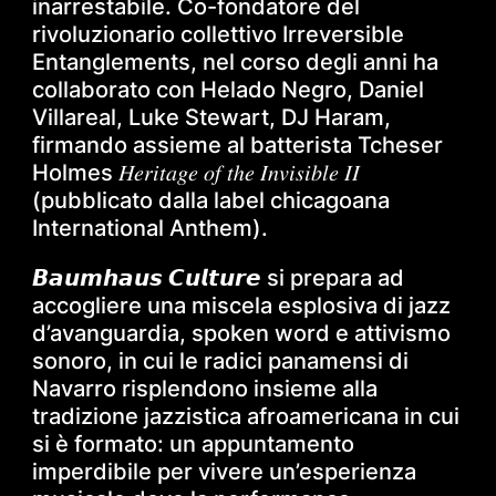
inarrestabile. Co-fondatore del
rivoluzionario collettivo Irreversible
Entanglements, nel corso degli anni ha
collaborato con Helado Negro, Daniel
Villareal, Luke Stewart, DJ Haram,
firmando assieme al batterista Tcheser
Holmes 𝐻𝑒𝑟𝑖𝑡𝑎𝑔𝑒 𝑜𝑓 𝑡ℎ𝑒 𝐼𝑛𝑣𝑖𝑠𝑖𝑏𝑙𝑒 𝐼𝐼
(pubblicato dalla label chicagoana
International Anthem).
𝘽𝙖𝙪𝙢𝙝𝙖𝙪𝙨 𝘾𝙪𝙡𝙩𝙪𝙧𝙚 si prepara ad
accogliere una miscela esplosiva di jazz
d’avanguardia, spoken word e attivismo
sonoro, in cui le radici panamensi di
Navarro risplendono insieme alla
tradizione jazzistica afroamericana in cui
si è formato: un appuntamento
imperdibile per vivere un’esperienza