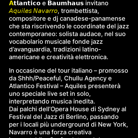
𝗔
𝘁𝗹𝗮𝗻𝘁𝗶𝗰𝗼 e 𝗕𝗮𝘂𝗺𝗵𝗮𝘂𝘀 invitano
𝘈𝘲𝘶𝘪𝘭𝘦𝘴 𝘕𝘢𝘷𝘢𝘳𝘳𝘰
, trombettista,
compositore e dj canadese-panamense
che sta riscrivendo le coordinate del jazz
contemporaneo: solista audace, nel suo
vocabolario musicale fonde jazz
d’avanguardia, tradizioni latino-
americane e creatività elettronica.
In occasione del tour italiano – promosso
da Shhh/Peaceful, Chullu Agency e
Atlantico Festival – Aquiles presenterà
uno speciale live set in solo,
interpretando musica inedita.
Dai palchi dell’Opera House di Sydney al
Festival del Jazz di Berlino, passando
per i locali più underground di New York,
Navarro è una forza creativa