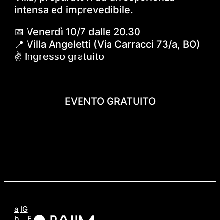
intensa ed imprevedibile.
📅 Venerdì 10/7 dalle 20.30
📍 Villa Angeletti (Via Carracci 73/a, BO)
✌️ Ingresso gratuito
EVENTO GRATUITO
a
IG
b
F