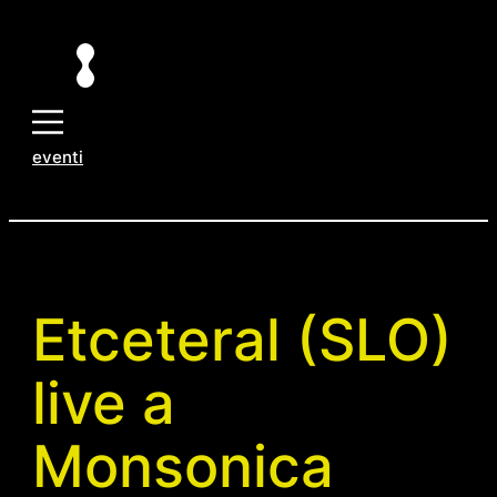
Vai
al
contenuto
eventi
Etceteral (SLO)
live a
Monsonica