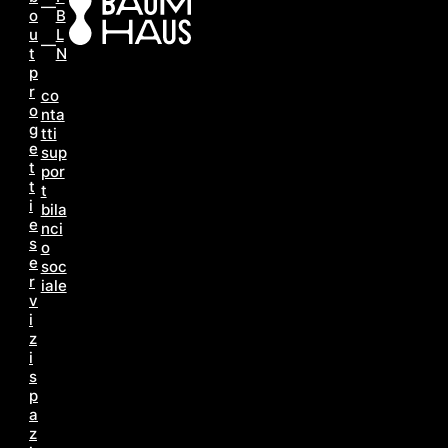
o
B
u
L
t
N
p
r
co
o
nta
g
tti
e
sup
t
por
t
t
i
bila
e
nci
s
o
e
soc
r
iale
v
i
z
i
s
p
a
z