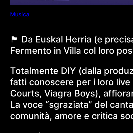
Musica
🏴󠁥󠁳󠁰󠁶󠁿 Da Euskal Herria (e
Fermento in Villa col loro po
Totalmente DIY (dalla produzi
fatti conoscere per i loro live
Courts, Viagra Boys), affioran
La voce “sgraziata” del canta
comunità, amore e critica soc