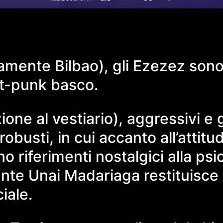
 precisamente Bilbao), gli Ezezez 
st-punk basco.
one al vestiario), aggressivi e 
 robusti, in cui accanto all’atti
o riferimenti nostalgici alla psi
nte Unai Madariaga restituisce 
iale.