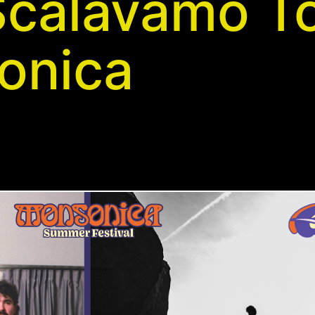
calavamo To
sonica