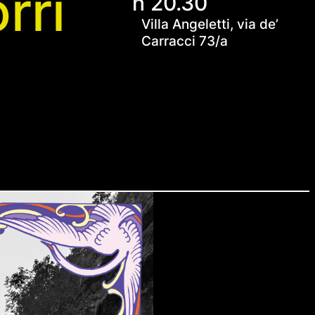
rri
h 20.30
Villa Angeletti, via de’
Carracci 73/a