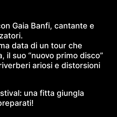
con Gaia Banfi, cantante e
zatori.
rima data di un tour che
a, il suo “nuovo primo disco”
iverberi ariosi e distorsioni
val: una fitta giungla
preparati!