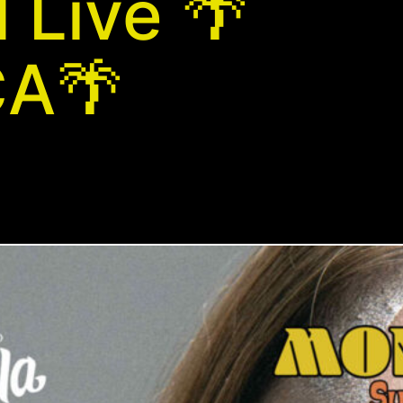
 Live 🌴
A🌴