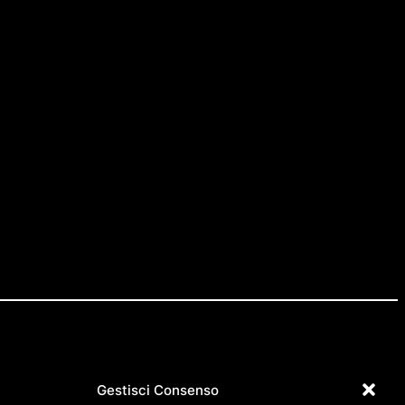
Gestisci Consenso
IG
FB
LN