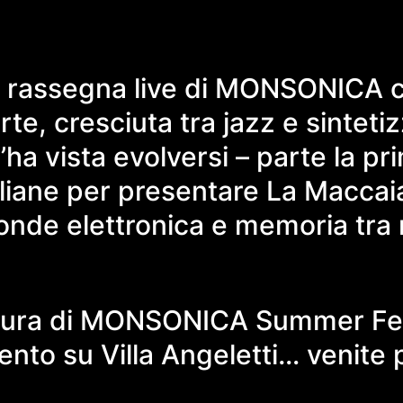
 la rassegna live di MONSONICA 
rte, cresciuta tra jazz e sintetiz
 l’ha vista evolversi – parte la p
italiane per presentare La Maccai
onde elettronica e memoria tra r
ntura di MONSONICA Summer Festi
nto su Villa Angeletti… venite 