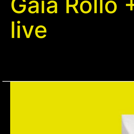
Gaia Rollo 
live