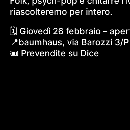
Folk, psych-pop e chitarre 
riascolteremo per intero.
🗓 Giovedì 26 febbraio – apert
📍baumhaus, via Barozzi 3/P
🎟 Prevendite su Dice