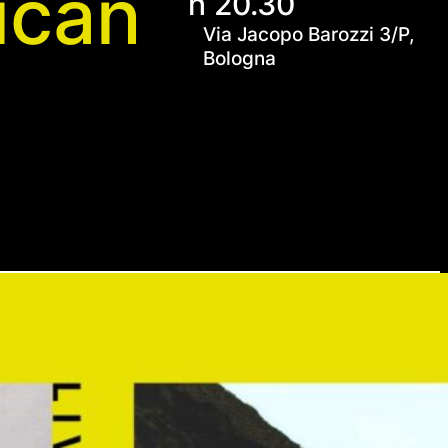
ican
h 20.30
Via Jacopo Barozzi 3/P,
Bologna