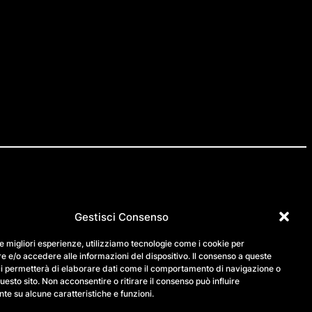
Gestisci Consenso
IG
FB
LN
le migliori esperienze, utilizziamo tecnologie come i cookie per
 e/o accedere alle informazioni del dispositivo. Il consenso a queste
contatti
ci permetterà di elaborare dati come il comportamento di navigazione o
questo sito. Non acconsentire o ritirare il consenso può influire
support
e su alcune caratteristiche e funzioni.
privacy policy