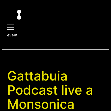
Vai
al
contenuto
eventi
Gattabuia
Podcast live a
Monsonica