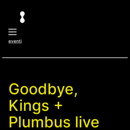
Vai
al
contenuto
eventi
Goodbye,
Kings +
Plumbus live