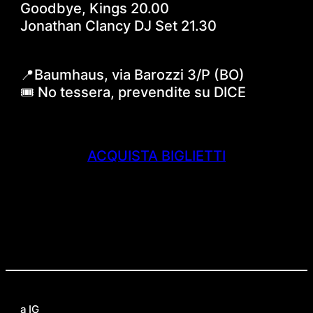
Goodbye, Kings 20.00
Jonathan Clancy DJ Set 21.30
📍Baumhaus, via Barozzi 3/P (BO)
🎟 No tessera, prevendite su DICE
ACQUISTA BIGLIETTI
a
IG