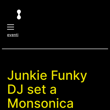
Vai
al
contenuto
eventi
Junkie Funky
DJ set a
Monsonica