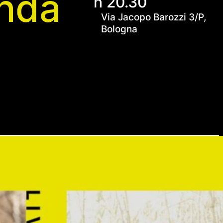
enda
h 20.30
Via Jacopo Barozzi 3/P,
Bologna