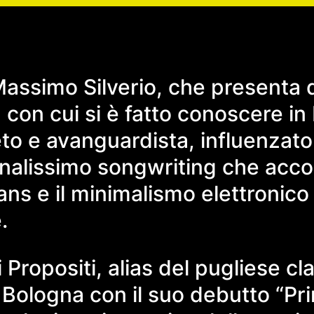
ssimo Silverio, che presenta d
on cui si è fatto conoscere in It
to e avanguardista, influenzato 
sonalissimo songwriting che acco
ns e il minimalismo elettronico 
.
 Propositi, alias del pugliese c
a Bologna con il suo debutto “P