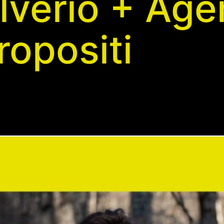
lverio + Ag
ropositi