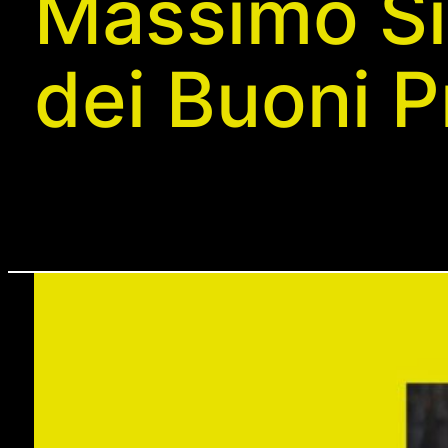
Massimo Si
dei Buoni P