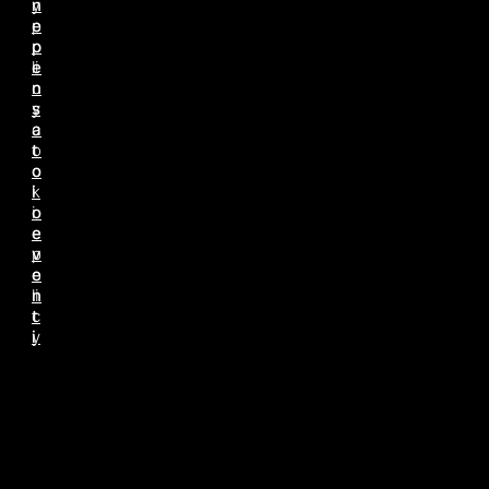
n
y
e
p
p
o
e
li
n
c
s
y
a
c
t
o
o
o
i
k
o
i
e
e
v
p
e
o
n
li
t
c
i
y