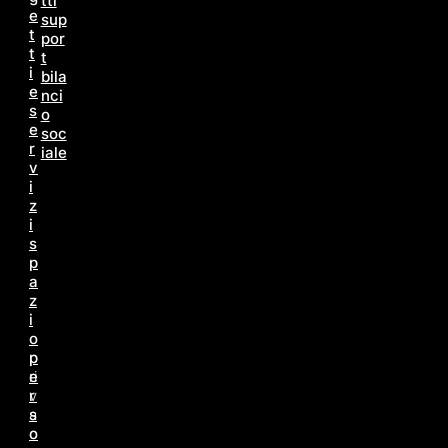
tti
e
sup
t
por
t
t
i
bila
e
nci
s
o
e
soc
r
iale
v
i
z
i
s
p
a
z
i
o
p
p
e
ri
r
v
s
a
o
c