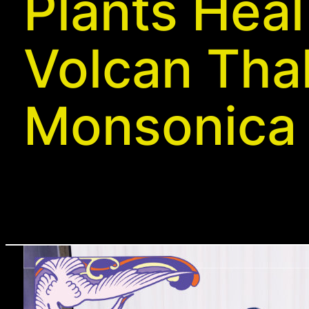
Plants Heal
Volcan Thal
Monsonica