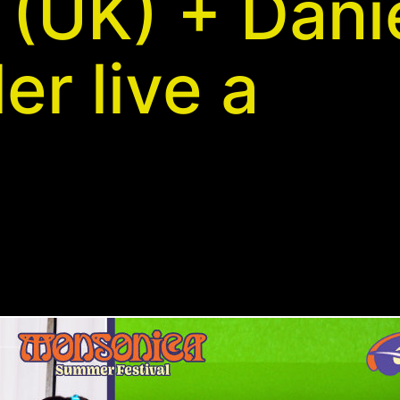
 (UK) + Dani
er live a