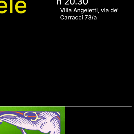
ele
h 20.30
Villa Angeletti, via de’
Carracci 73/a