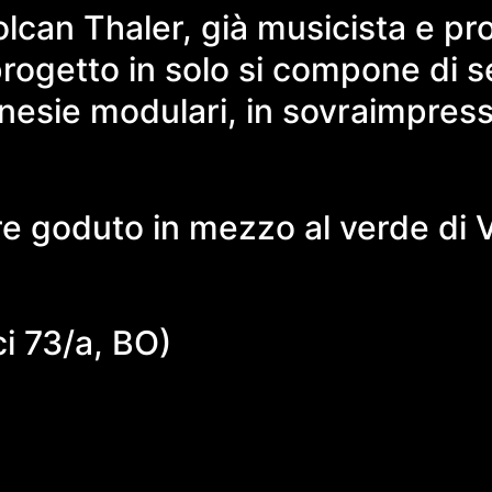
olcan Thaler, già musicista e pr
 progetto in solo si compone di 
enesie modulari, in sovraimpres
 goduto in mezzo al verde di Vi
0
ci 73/a, BO)