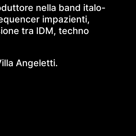
oduttore nella band italo-
sequencer impazienti,
sione tra IDM, techno
lla Angeletti.