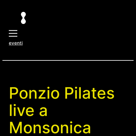
Vai
al
contenuto
eventi
Ponzio Pilates
live a
Monsonica