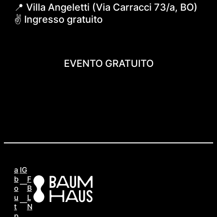
📍 Villa Angeletti (Via Carracci 73/a, BO)
✌️ Ingresso gratuito
EVENTO GRATUITO
a
IG
b
F
o
B
u
L
t
N
p