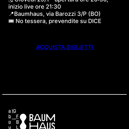
inizio live ore 21:30
📍Baumhaus, via Barozzi 3/P (BO)
🎟 No tessera, prevendite su DICE
ACQUISTA BIGLIETTI
a
IG
b
F
o
B
u
L