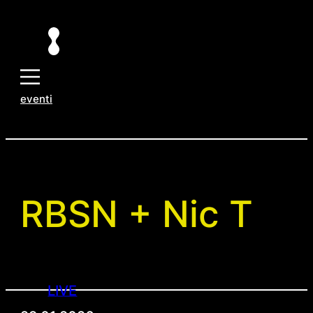
Vai
al
contenuto
eventi
RBSN + Nic T
LIVE