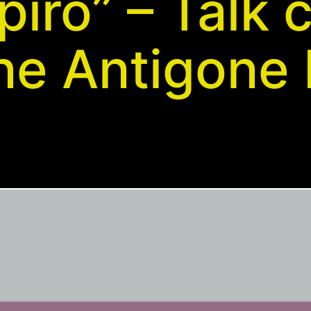
iro” – Talk 
ne Antigone