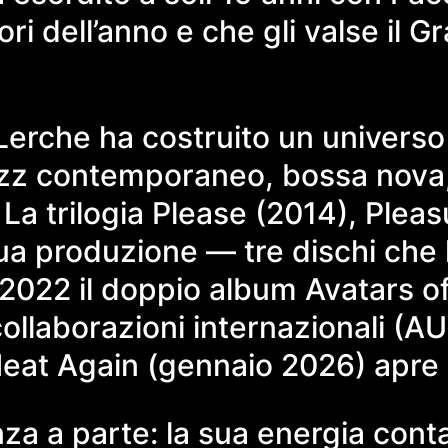
gliori dell’anno e che gli valse 
, Lerche ha costruito un universo
azz contemporaneo, bossa nova, 
La trilogia Please (2014), Plea
ua produzione — tre dischi che la
l 2022 il doppio album Avatars o
 collaborazioni internazionali (
eat Again (gennaio 2026) apre u
nza a parte: la sua energia con