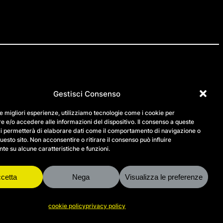
Gestisci Consenso
IG
FB
LN
le migliori esperienze, utilizziamo tecnologie come i cookie per
 e/o accedere alle informazioni del dispositivo. Il consenso a queste
contatti
ci permetterà di elaborare dati come il comportamento di navigazione o
questo sito. Non acconsentire o ritirare il consenso può influire
support
e su alcune caratteristiche e funzioni.
privacy policy
bilancio sociale
cookie policy
cetta
Nega
Visualizza le preferenze
cookie policy
privacy policy