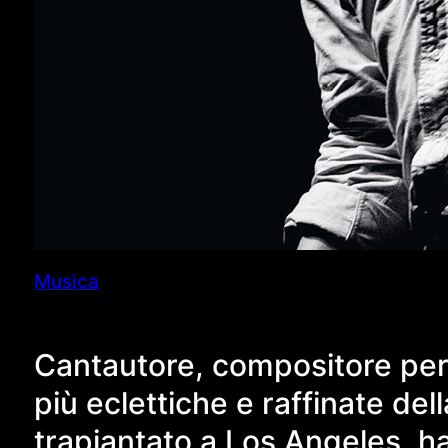
Musica
Cantautore, compositore per
più eclettiche e raffinate d
trapiantato a Los Angeles, h