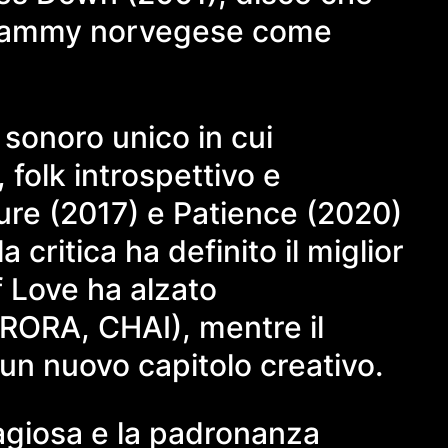
il Grammy norvegese come
 sonoro unico in cui
folk introspettivo e
sure (2017) e Patience (2020)
 critica ha definito il miglior
f Love ha alzato
AURORA, CHAI), mentre il
n nuovo capitolo creativo.
tagiosa e la padronanza