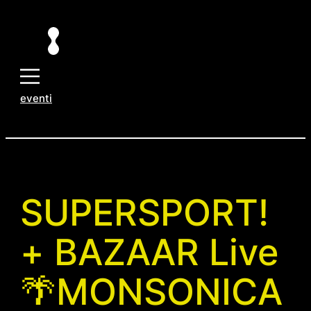
Vai
al
contenuto
eventi
SUPERSPORT!
+ BAZAAR Live
🌴MONSONICA