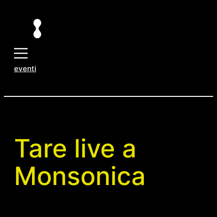
Vai
al
contenuto
eventi
Tare live a
Monsonica