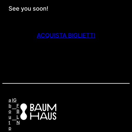
See you soon!
ACQUISTA BIGLIETTI
a
IG
b
F
o
B
u
L
t
N
p